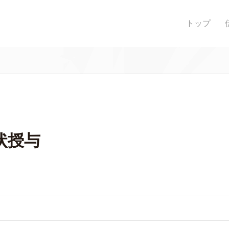
トップ
状授与