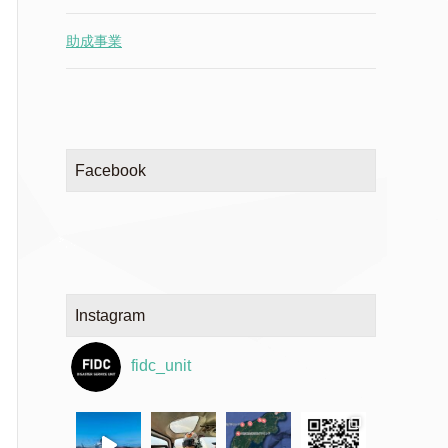
助成事業
Facebook
Instagram
fidc_unit